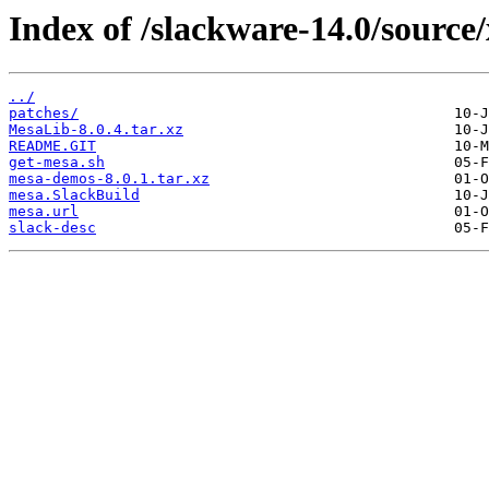
Index of /slackware-14.0/source
../
patches/
MesaLib-8.0.4.tar.xz
README.GIT
get-mesa.sh
mesa-demos-8.0.1.tar.xz
mesa.SlackBuild
mesa.url
slack-desc