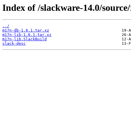
Index of /slackware-14.0/source
../
m17n-db-1.6.1.tar.xz
m17n-lib-1.6.1.tar.xz
m17n-lib.SlackBuild
slack-desc