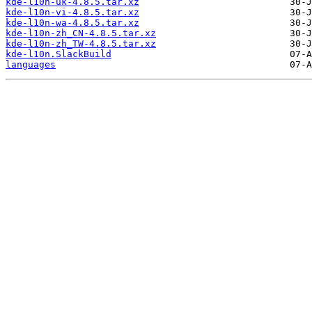
kde-l10n-uk-4.8.5.tar.xz
kde-l10n-vi-4.8.5.tar.xz
kde-l10n-wa-4.8.5.tar.xz
kde-l10n-zh_CN-4.8.5.tar.xz
kde-l10n-zh_TW-4.8.5.tar.xz
kde-l10n.SlackBuild
languages